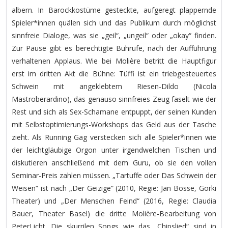
albern. In Barockkostüme gesteckte, aufgeregt plappernde
Spieler*innen quälen sich und das Publikum durch möglichst
sinnfreie Dialoge, was sie „geil“, „ungeil“ oder „okay“ finden.
Zur Pause gibt es berechtigte Buhrufe, nach der Aufführung
verhaltenen Applaus. Wie bei Molière betritt die Hauptfigur
erst im dritten Akt die Bühne: Tüffi ist ein triebgesteuertes
Schwein mit angeklebtem Riesen-Dildo (Nicola
Mastroberardino), das genauso sinnfreies Zeug faselt wie der
Rest und sich als Sex-Schamane entpuppt, der seinen Kunden
mit Selbstoptimierungs-Workshops das Geld aus der Tasche
zieht. Als Running Gag verstecken sich alle Spieler*innen wie
der leichtgläubige Orgon unter irgendwelchen Tischen und
diskutieren anschließend mit dem Guru, ob sie den vollen
Seminar-Preis zahlen müssen. „Tartuffe oder Das Schwein der
Weisen“ ist nach „Der Geizige“ (2010, Regie: Jan Bosse, Gorki
Theater) und „Der Menschen Feind“ (2016, Regie: Claudia
Bauer, Theater Basel) die dritte Molière-Bearbeitung von
PeterLicht. Die skurrilen Songs wie das „Chipslied“ sind in