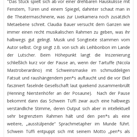
''Das Stück spielt sich ab vor einer drehbaren Hauskulisse mit
Fenstern, Türen und einem Spiegel, dahinter schaut man in
die Theatermaschinerie, was zur Livekamera noch zusätzlich
Metaebene schreit. Claudia Bauer versucht dem Ganzen wie
immer einen recht musikalischen Rahmen zu geben, was ihr
halbwegs gut gelingt. Musik und Songtexte stammen vom
Autor selbst. Orgi singt z.B. von sich als Leihbonbon im Lande
der Lutscher. Beim Höhepunkt langt die Inszenierung
schließlich kurz vor der Pause an, wenn der Tartuffe (Nicola
Mastroberardino) mit Schweinsmaske im schmuddeligen
Fatsuit und raushängendem pen*s auftaucht und die vor Ekel
fasziniert faselnde Gesellschaft laut quiekend zusammenbrüllt
(Henning Nierstenhöfer an der Posaune). Nach der Pause
bekommt dann das Schwein Tüffi zwar auch eine halbwegs
verständliche Stimme, deren Output sich aber in intellektuell
sehr begrenztem Rahmen hält und den pen*s als eine
weitere, „ausstülpende“ Sprachmetapher im Munde führt.
Schwein Tüffi entpuppt sich mit seinem Motto „pen*s als