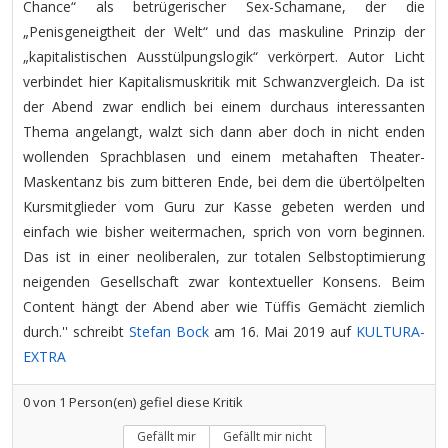
Chance“ als betrügerischer Sex-Schamane, der die
„Penisgeneigtheit der Welt“ und das maskuline Prinzip der
„kapitalistischen Ausstülpungslogik“ verkörpert. Autor Licht
verbindet hier Kapitalismuskritik mit Schwanzvergleich. Da ist
der Abend zwar endlich bei einem durchaus interessanten
Thema angelangt, walzt sich dann aber doch in nicht enden
wollenden Sprachblasen und einem metahaften Theater-
Maskentanz bis zum bitteren Ende, bei dem die übertölpelten
Kursmitglieder vom Guru zur Kasse gebeten werden und
einfach wie bisher weitermachen, sprich von vorn beginnen.
Das ist in einer neoliberalen, zur totalen Selbstoptimierung
neigenden Gesellschaft zwar kontextueller Konsens. Beim
Content hängt der Abend aber wie Tüffis Gemächt ziemlich
durch.'' schreibt
Stefan Bock
am 16. Mai 2019 auf
KULTURA-
EXTRA
0
von
1
Person(en) gefiel diese Kritik
Gefällt mir
Gefällt mir nicht