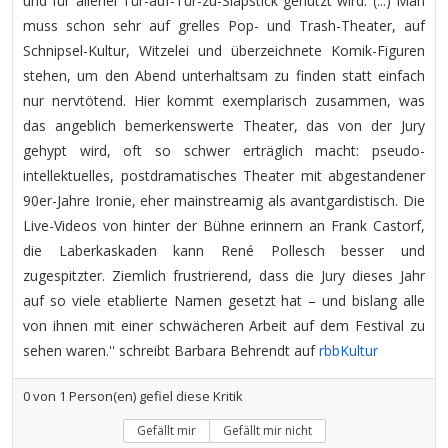
und für allerlei Tür-auf-Tür-zu-Slapstick genutzt wird. (...) Man
muss schon sehr auf grelles Pop- und Trash-Theater, auf
Schnipsel-Kultur, Witzelei und überzeichnete Komik-Figuren
stehen, um den Abend unterhaltsam zu finden statt einfach
nur nervtötend. Hier kommt exemplarisch zusammen, was
das angeblich bemerkenswerte Theater, das von der Jury
gehypt wird, oft so schwer erträglich macht: pseudo-
intellektuelles, postdramatisches Theater mit abgestandener
90er-Jahre Ironie, eher mainstreamig als avantgardistisch. Die
Live-Videos von hinter der Bühne erinnern an Frank Castorf,
die Laberkaskaden kann René Pollesch besser und
zugespitzter. Ziemlich frustrierend, dass die Jury dieses Jahr
auf so viele etablierte Namen gesetzt hat – und bislang alle
von ihnen mit einer schwächeren Arbeit auf dem Festival zu
sehen waren.'' schreibt Barbara Behrendt auf
rbbKultur
0
von
1
Person(en) gefiel diese Kritik
Gefällt mir
Gefällt mir nicht